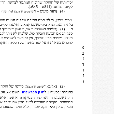
יסודותיה של החזקה שהוכיח המתנגד לצוואה, הרי
לקיום הצוואה (841א – 845ב).
:
(4)
(דעת מיעוט – ה
ו
)
ב
שופטים א' מצא
מ' חשין
ממנו. מכאן, כי לא קמה החזקה שלפיה המנוח עש
-
בלתי הוגנת, וצדק בית
משפט קמא בהחלטתו לקיים את הצוואה (846א
:
ד.
(1)
(אליבא ד
ו
)
אי
שופטים ת' אור, מ' חשין
ד' ביניש
ספק רב אם קביעה חובקת כול, שלפיה לא ניתן לקבו
העליון ביצירת הדין. לפיכך, אין זה ראוי להשתית 
להכריע בשאלה זו על יסוד בחינה של תכלית החזקה, על רקע תוכנה ו
א
ב
ג
ד
ה
ו
ז
:
(2)
(אליבא ד
)
סיווגה של חזקה 
שופט א' מצא
חוק הפרשנות
כהגדרתו בסעיף 3 ל
, תשמ"א-1981. חזקה שבדין עשויה להטיל את נטל השכנוע, ביחס לטענה מסוימת, על בעל
חזקה שבעובדה הינה יציר הפסיקה והיא אינה אלא
-
המוחזקת. הקמתה מעבירה לבעל
הדין שכנגד רק א
מכאן, שאין היא חזקה שבדין, אלא חזקה שבעובדה, המעבירה ר