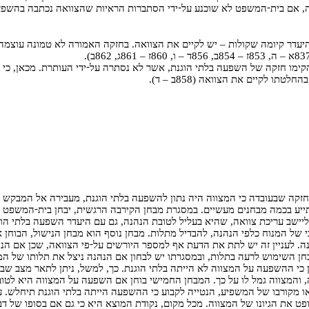
-
-
, אם בית
המשפט לא שוכנע על
ידי הסתברות הראיות שהצוואה נכתבה בהשפ
יעדר קיומה שקולות – יש לקיים את הצוואה. בחזקה האמורה לא טמונה עוצמה,
-
הקימו חזקה של השפעה בלתי הוגנת, אשר לא נסתרה על
ידי העותרת. מכאן, כ
טתו לקיים את הצוואה (858ב – ד).
קה שבעובדה כי המצווה היה נתון להשפעה בלתי הוגנת, מעבירה אל המבקש א
-
ע בכמה מבחנים מעשיים. במסגרת מבחן הקירבה הרגשית, יבחן בית
המשפט מה
 ליישב עריכת צוואה, שהיא בעליל לטובת הנהנה, גם עם היעדר השפעה בלתי ה
 של המנוח כלפי הנהנה, להבדיל מתלות. מבחן נוסף הוא מבחן הנישול, הבוחן א
-
ה. לעניין זה יש לתת את הדעת אף למספר היורשים על
פי הצוואה, שכן אם הנ
בחן השימוש לרעה בתלות, ובמסגרתו יש לבחון אם הנהנה ניצל את תלותו של ה
י ההשפעה על המצווה לא הייתה בלתי הוגנת. כך, למשל, ניתן לתאר מצב שבו ה
ווה, והמצווה גמל לו על כך. המבחן החמישי בוחן אם השפעה על המצווה היא ל
או מקורבו של המשפיע, הנטייה לקבוע כי ההשפעה הייתה בלתי הוגנת תיחלש. ע
פט את הגיונו של המצווה. מכל מקום, נקודת המוצא היא כי גם אם בסופו של 