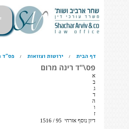
ד
דף הבית
ירושות וצוואות
פס"ד ר
/
/
פס\"ד רינה מרום
א
ב
ג
ד
ה
ו
ז
דיון נוסף אזרחי
95 / 1516