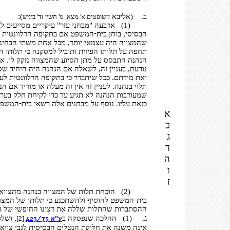
:
ב.
(אליבא ד
ו
)
שופטים א' מצא, מ' חשין
ד' ביניש
(1)
ארבעה "מבחני עזר" עיקריים מסייעים ל
-
הבסיסי, בוחן בית
המשפט אם בתקופה הרלוונטית לע
שהמצווה היה עצמאי יותר, מכל אחת משתי הבחינו
תחפה על תלותו הפיזית ותוביל למסקנה כי תלותו 
הנהנה התבסס על מתן הסיוע שהמצווה נזקק לו. אם 
נודעת, בעניין זה, לשאלה אם הנהנה היה היחיד ש
ואת מידתם. ככל שיתברר כי בתקופה הרלוונטית לע
תלוי בנהנה. לעניין זה אין זה מעלה או מוריד אם
שמעורבות הנהנה לא תגיע עד כדי לקיחת חלק בערי
-
כזאת עליו. נוסף על מבחנים אלה רשאי בית
המשפט לע
א
ב
ג
ד
ה
ו
ז
(2)
הוכחת תלות של המצווה בנהנה מהצווא
-
בית
המשפט להוסיף ולהשתכנע כי תלותו של המצווה 
ההסתברות שהתלות שללה את רצונו החופשי של המצווה (829ז 
ג
.
(1)
ההלכה שנפסקה ב
ע"א 423/75
, ושל
[2]
אינה משנה את חלוקת הנטלים הבסיסית לגבי צוואות