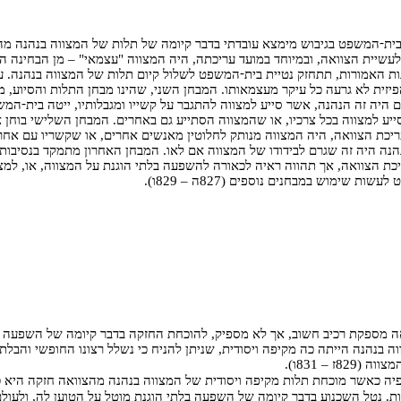
-
בית
המשפט בגיבוש מימצא עובדתי בדבר קיומה של תלות של המצווה בנהנה מה
שיית הצוואה, ובמיוחד במועד עריכתה, היה המצווה "עצמאי" – מן הבחינה הפ
-
ת האמורות, תתחזק נטיית בית
המשפט לשלול קיום תלות של המצווה בנהנה. 
הפיזית לא גרעה כל עיקר מעצמאותו. המבחן השני, שהינו מבחן התלות והסיוע,
-
היה זה הנהנה, אשר סייע למצווה להתגבר על קשייו ומגבלותיו, ייטה בית
המשפ
סייע למצווה בכל צרכיו, או שהמצווה הסתייע גם באחרים. המבחן השלישי בוחן
ריכת הצוואה, היה המצווה מנותק לחלוטין מאנשים אחרים, או שקשריו עם אחר
 הנהנה היה זה שגרם לבידודו של המצווה אם לאו. המבחן האחרון מתמקד בנסיב
כת הצוואה, אך תהווה ראיה לכאורה להשפעה בלתי הוגנת על המצווה, או, למ
שות שימוש במבחנים נוספים (827ה – 829ו).
ה מספקת רכיב חשוב, אך לא מספיק, להוכחת החזקה בדבר קיומה של השפעה ב
בנהנה הייתה כה מקיפה ויסודית, שניתן להניח כי נשלל רצונו החופשי והבלתי 
– 831ו).
פיה כאשר מוכחת תלות מקיפה ויסודית של המצווה בנהנה מהצוואה חזקה היא 
. נטל השכנוע בדבר קיומה של השפעה בלתי הוגנת מוטל על הטוען לה, ולעולם 