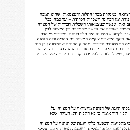
צוואה. במסגרת מבחן התלות והעצמאות, שהינו המבחן
-
יזית ומן הבחינה השכלית
הכרתית – ועד כמה. ככל
-
עם זאת, אפשר שעצמאותו השכלית
הכרתית של המצווה
 מתמקד בשאלה אם הקשר שהתקיים בין המצווה לבין
ט לקבוע שהמצווה היה תלוי בנהנה. חשיבות מיוחדת
 את היקף הקשרים שקיים המצווה עם אחרים זולת הנהנה
ים היו מועטים ונדירים, תתחזק ההנחה שהמצווה אכן היה
ות עריכת הצוואה ובמידת מעורבות הנהנה בעריכתה. אפשר
צער, שיקול רלוונטי להקמת חזקה בדבר קיומה של השפעה
לתי הוגנת של הנהנה מהצוואה על המצווה. על
תלוי. הווי אומר, כי לא התלות היא העיקר, אלא
כי מתקיימת השפעה בלתי הוגנת של הנהנה על המצווה,
-
-
אינו עובר לכתפי בעל
הדין שכנגד. הנטל המועבר על
פי