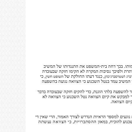
-
ותו. בכך דחה בית
המשפט את התנגדותו של המשיב
ותרת ולפיכך נסיבות המקרה לא הקימו חזקה שבעובדה
-
ו
, כנגד דעתו החולקת של
, כי
ברג
שטרסברג
כהן
השופט חשין
י המשיב עמד בנטל השכנוע כי הצוואה נגועה בהשפעה
 להשפעה בלתי הוגנת, כדי להקים חזקה שבעובדה בדבר
ר למבקש את קיום הצוואה נטל
השכנוע כי הצוואה לא
ום הצוואה.
נוגעים למספר הראיות הנדרש לצורך האמור, הרי שאין די
כנוע להוכיח, במאזן
ההסתברויות, כי הצוואה נעשתה