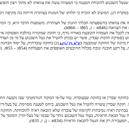
 שנטל השכנוע להוכחת הטענה כי המצווה עשה את צוואתו לא מתוך רצון חופשי
מקרה דנן, המשיב לא הוכיח כי תלותו של המנוח בעותרת הייתה כה מקיפה ויסו
ה את צוואתו בהשפעתה הבלתי הוגנת של העותרת. משמעות הדבר היא, כי המ
 – ג, 865ז – 866א).
ן לקבל את העמדה הקובעת באורח גורף, כי חזקה שמקורה בהלכה הפסוקה אינה
ע בפסיקה חזקות שבדין, אשר יש בכוחן להטיל את נטל השכנוע על מי מן הצדדי
את מיונה של החזקה שנקבעה ב
ע"א 423/75
כחזקה עובדתית, על יסוד הבחנה פו
[2]
נוכח מכלול ההיבטים האופפים את הפעלתה (854ג – 855ז, 861ד – ו, 866ב – 870ג).
-
כחזקה שבדין או כחזקה שבעובדה, נגזר על
פי המקור הנורמטיבי שבו נקבעה החז
-
דין
 בבחינת ראיה נסיבתית לקיומה של עובדה שלא הובאה ראיה להוכחתה. החזקה 
-
ת נטל הבאת הראיות, בעוד נטל השכנוע נותר על שכמו של בעל
הדין הסומך על
ק את הנטל להבאת הראיות (834א – ב, ז, 835ו).