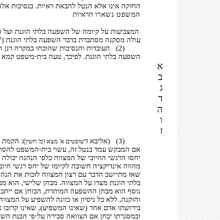
החזקה אינו אלא הנטל להבאת ראיות. בנסיבות אלה
המשפט נשארו
הראיות
המצביעות על קיומה של השפעה בלתי הוגנת ועל ה
עולה מסקנה מסתברת בדבר השפעה בלתי הוגנת (837א – ה, 853ז – 854ב, 856ד – ו, 860ז – 861ג, 862ב).
(2)
העובדות והנסיבות שהוכחו במקרה דנן 
-
השפעה בלתי הוגנת. לפיכך, טעה בית
משפט קמא בהחל
א
ב
ג
ד
ה
ו
ז
:
(3)
(אליבא ד
ו
)
הקמת חז
שופטים א' מצא
מ' חשין
-
אם המבקש עמד בנטל זה, עשוי בית
המשפט להסתיי
יחסו הרגשי החיובי של המצווה כלפי הנהנה יכולה
מהווה אינדיקציה חשובה לקיומו של יחס רגשי חיובי
שאז מתיישב הדבר עם רצון המצווה לזכות את הנהנ
בלתי הוגנת מצדו על המצווה. מבחן שלישי, הוא מ
נוסף הוא מבחן ההשפעה המותרת, הבוחן אם ייתכן כ
והזקנה, ללא כל ניסיון או כוונה להשפיע על המצ
בירושתו אדם אחר (שאינו המשפיע), שאינו קרובו 
-
ובמסגרתו יבחן אם הצוואה סבירה על
פי הבנת השו