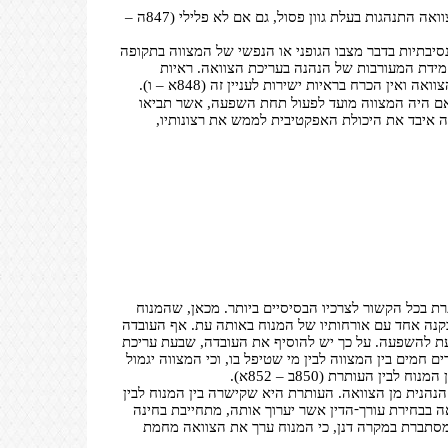
פי הצוואה התנהגות בעלת גוון פסול, גם אם לא פלילי (847ה –
נסיבתיות בדבר מצבו הגופני או הנפשי של המצווה בתקופה
 מידת המעורבות של הנהנה בעריכת הצוואה. ראיות
 הכרח בראיות ישירות לעניין זה (848א – ו).
 אם היה המצווה מועד לפעול תחת השפעה, אשר תביאו
וה איבד את היכולת האפקטיבית לממש את רצונותיו,
רת בכל הקשור לצרכיו הבסיסיים ביותר. מכאן, שהמנוח
בקנה אחד עם אורחותיו של המנוח באותה עת. אף העובדה
עת להשפעה. על כך יש להוסיף את העובדה, שבעת עריכת
מים בין המצווה לבין מי שטיפל בו, וכי המצווה יגמול
 העותרת (850ב – 852א).
הנהנית מן הצוואה. העותרת היא שקישרה בין המנוח לבין
-
ה בבחירת עורך
הדין אשר יערוך אותה, מתחייבת בחינה
 המסתברת במקרה דנן, כי המנוח ערך את הצוואה מחמת