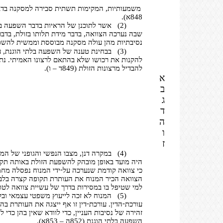
משמעותיות, המקימות תשתית סבירה למסקנה בדבר
848א).
(2)
אשר לתוכנן של הראיות בדבר השפעה בל
שבה נערכה הצוואה, בדבר מידת תלותו בזולת, בדבר
נסיבתיות מהן עולה מסקנה מבוססת
וממשית להשפעה 
(3)
בבחינת טענה של השפעה בלתי הוגנת, ע
להקנות את רכושו שלא בהתאם לרצונו האמיתי. נתו
להבדיל מרצונות הזולת (849ד – ו).
א
ב
ג
ד
ה
ו
ז
(4)
במקרה דנן, מצבו הנפשי והגופני של המנ
היה מועד באופן מובהק להשפעת הזולת באותה תקופ
-
כי צוואה קודמת שנערכה על
ידי המנוח נפסלה מח
הצוואה הכיר המנוח את העותרת תקופה קצרה בלבד. 
למי שטיפל בו במסירות בדרך של עשיית צוואה לטובתו. ו
(5)
המנוח לא זכה לייעוץ משפטי עצמאי ובל
-
-
עורכת
הדין. עורכת
דין זו אף ייצגה את העותרת ב
זהירה של נסיבות העניין, כדי לוודא שאין בהן כד
השפעה בלתי הוגנת (852ה – 853א).