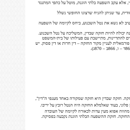
, אלא עקב השפעה בלתי הוגנת, מוטל על כתפי המתנגד
דית, עד שניתן להניח שרצונו החופשי נשלל
שיב לא נשא את נטל השכנוע, ביחס לקיומה של השפעה
 יכולה להיות חזקה שבדין, המשליכה על נטל השכנוע.
-
ם להתדיינות, מתיישבת עם פעילותו של בית
המשפט
רמאלית לעניין מקור החזקה – דין חרות או דין פסוק. יש
קה. חזקה שבדין היא חזקה שמקורה באחד מענפי ה"דין",
 פלוני, בעוד שאלמלא החזקה היה הנטל רובץ על יריבו.
מהווה אפוא מעין עדות לכאורה לקיומה של העובדה
 החזקה. חזקת ההשפעה הבלתי הוגנת נקבעה בפסיקה.