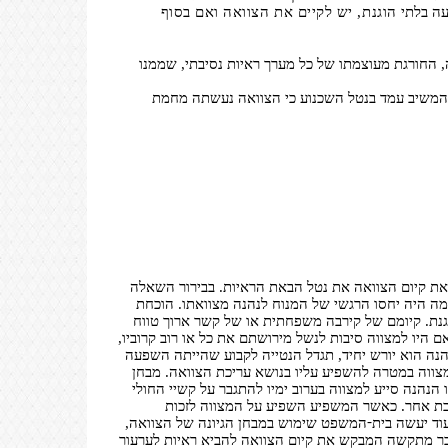
עה בלתי
הוגנת, יש לקיים את הצוואה ואם בסוף
 החורגת מעוצמתו של כל מערך ראיות נסיבתי, שממנו
י המשיב עמד בנטל השכנוע כי הצוואה נעשתה מחמת
ת קיום הצוואה את נטל הבאת הראיות. בבירור השאלה
 היה יחסו הרגשי של המנוח לנהנה מצוואתו. הוכחת
וגנת. קיומם של קירבה משפחתית או של קשר ארוך טווח
ם היו למצווה סיבות לנשל מירושתם את כל או רוב קרוביו,
הנה הוא יורש יחיד, תגדל הנטייה לקבוע שהייתה השפעה
מצווה במטרה להשפיע עליו בנושא עריכת הצוואה. מבחן
נהנה סייע למצווה בערוב ימיו להתגבר על קשיי החולי
טובת אחר. כאשר המשפיע השפיע על המצווה לזכות
-
וד יעשה בית
המשפט שימוש במבחן הגיונה של הצוואה,
דבר מתקשה המבקש את קיום הצוואה להביא ראיות לערעור