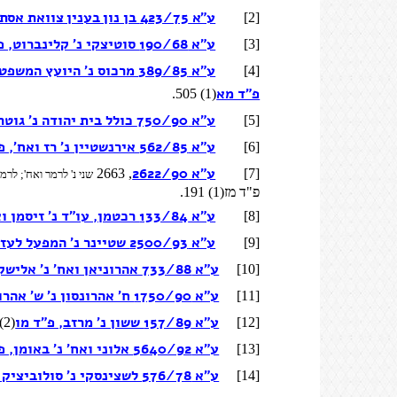
ע"א 423/75 בן נון בענין צוואת אסתר אלבכרי נ' ריכטר ואח', פ"ד לא
[2]
ע"א 190/68 סוטיצקי נ' קלינברוט, פ"ד כב
[3]
ע"א 389/85 מרכוס נ' היועץ המשפטי לממשלה, האפוטרופוס הכללי,
[4]
פ"ד מא
(1) 505.
ע"א 750/90 כולל בית יהודה נ' גוטר, פ"ד מה
[5]
ע"א 562/85 אירנשטיין נ' רז ואח', פ"ד מב
[6]
ע"א 2622/90
, 2663
[7]
שני נ' לרמר ואח'; לרמ
פ"ד מז(1) 191.
ע"א 133/84 רכטמן, עו"ד נ' זיסמן ואח', פ"ד לט
[8]
ע"א 2500/93 שטיינר נ' המפעל לעזרה הדדית של ארגון עולי מרכז אירופה ואח', פ"ד נ
[9]
ע"א 733/88 אהרוניאן ואח' נ' אלישקה, פ"ד מה
[10]
ע"א 1750/90 ח' אהרונסון נ' ש' אהרונסון ואח', פ"ד מו
[11]
ע"א 157/89 ששון נ' מרזב, פ"ד מו
(2) 209.
[12]
ע"א 5640/92 אלוני ואח' נ' באומן, פ"ד מט
[13]
ע"א 576/78 לשצינסקי נ' סולוביציק ואח', פ"ד לה
[14]