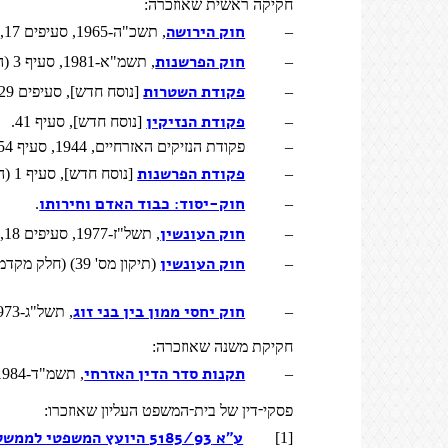
חקיקה ראשית שאוזכרה
:
חוק הירושה
–
, תשכ"ה-1965, סעיפים 17, 30(א), 35.
חוק הפרשנות
–
, תשמ"א-1981, סעיף 3 (המונח "דין").
פקודת השטרות
–
[נוסח חדש], סעיפים 29, 29(א), 29(ב).
פקודת הנזיקין
–
[נוסח חדש], סעיף 41.
–
פקודת הנזיקים האזרחיים, 1944, סעיף 54.
פקודת הפרשנות
–
[נוסח חדש], סעיף 1 (המונח "דין").
חוק-יסוד: כבוד האדם וחירותו
.
–
חוק העונשין
–
, תשל"ז-1977, סעיפים 18, 34ה.
חוק העונשין
–
(תיקון מס' 39) (חלק מקדמי וחלק כללי), תשנ"ד-1994.
חוק יחסי ממון בין בני זוג
–
, תשל"ג-1973, סעיף 3(א).
חקיקת משנה שאוזכרה
:
תקנות סדר הדין האזרחי
–
, תשמ"ד-1984, תקנה 81.
-
-
פסקי
דין של בית
המשפט העליון שאוזכרו
:
ע"א 5185/93 היועץ המשפטי לממשלה נ' מרום, פ"ד מט
[1]