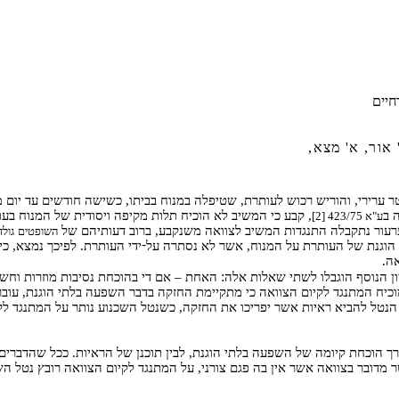
חיים
 אור, א' מצא,
ערירי, והוריש רכוש לעותרת, שטיפלה במנוח בביתו, כשישה חודשים עד יום מ
 ב
, קבע כי המשיב לא הוכיח תלות מקיפה ויסודית של המנוח בע
ע"א 423/75 [2]
רעור נתקבלה התנגדות המשיב לצוואה משנקבע, ברוב דעותיהם של
השופטים
גולד
-
הוגנת של העותרת על המנוח, אשר לא נסתרה על
ידי העותרת. לפיכך נמצא, כ
ה.
:
ון הנוסף הוגבלו לשתי שאלות אלה
האחת – אם די בהוכחת נסיבות מוזרות וחשד
כיח המתנגד לקיום הצוואה כי מתקיימת החזקה בדבר השפעה בלתי הוגנת, עוב
נטל להביא ראיות אשר יפריכו את החזקה, כשנטל השכנוע נותר על המתנגד לקי
ך הוכחת קיומה של השפעה בלתי הוגנת, לבין תוכנן של הראיות. ככל שהדברים 
מדובר בצוואה אשר אין בה פגם צורני, על המתנגד לקיום הצוואה רובץ נטל הש