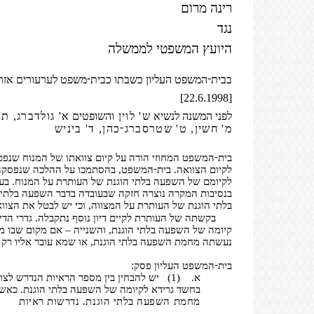
רינה מרום
נגד
היועץ המשפטי לממשלה
-
-
בבית
המשפט העליון כשבתו כבית
משפט לערעורים אזר
[22.6.1998]
לפני המשנה לנשיא
ש' לוין
והשופטים
א' גולדברג, ת'
-
מ' חשין, ט' שטרסברג
כהן, ד' ביניש
-
בית
המשפט המחוזי הורה על קיום צוואתו של המנוח שנפטר 
-
לקיום הצוואה. בית
המשפט, בהסתמכו על ההלכה שנפסקה
לקיומם של השפעה בלתי הוגנת של העותרת על המנוח. בע
בנסיבות המקרה נוצרה חזקה שבעובדה בדבר השפעה בלתי 
בלתי הוגנת של העותרת על המצווה, וכי יש לבטל את הצווא
בקשתה של העותרת לקיים דיון נוסף נתקבלה. גדרי הדי
קיומה של השפעה בלתי הוגנת, והשנייה – אם מקום שבו מו
נעשתה מחמת השפעה בלתי הוגנת, או שמא עובר אליו רק ה
-
:
בית
המשפט העליון פסק
א.
(1)
יש להבחין בין מספר הראיות הנדרש לצור
בחשד גרידא לקיומה של השפעה בלתי הוגנת. כאשר 
מחמת השפעה בלתי הוגנת. נדרשות ראיות