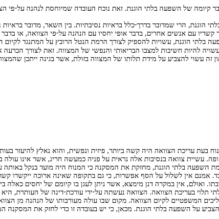
-
 קיומה של השפעה בלתי הוגנת. זאת נוכח העובדה שמיוחסת לנהנה על
-
תי הוגנת, הרי שמדובר בדרך
כלל בראיות נסיבתיות. בין השאר, מדובר בראיות 
-
 קשריו עם אנשים אחרים, בדבר אופי יחסיו עם הנהנה על
פי הצוואה, או בדבר
בלתי הוגנת, עשויות להספיק לצורך הרמת הנטל הרובץ על המתנגד לקיום הצוואה ואין
שויה להיות חשיבות למצבו הבריאותי והנפשי של המצווה. זאת לצורך הכרעה
ן זה עשוי להצביע על מידת תלותו של המצווה בזולת, אשר בגינה ייתכן שהמצו
וח בעת עריכת הצוואה היה קשה ביותר, פיזית ונפשית, והוא נאלץ להיעזר בעות
ה. עשיית צוואה בנסיבות אלה נראית על פניה כמעשה חריג, אשר אינו עולה 
מת השפעה בלתי הוגנת, מחזקת את המסקנה כי המנוח היה מועד בנקל באותה 
אמנם אין לשלול על הסף אפשרות, כי גם בתקופה שאינה ארוכה ייקשרו קשרים ח
אולם, אין במקרה דנן מימצא, אשר ניתן לעגן בו קיומם של יחסים כאלה בין המנוח לבין
-
-
תי תלוי בעריכת הצוואה. הצוואה נעשתה על
ידי עורכת
דינה של העותרת, היא 
הליכים המשפטיים לקיום הצוואה. מקום שבו עולה מעורבותו של הנהנה מן הצווא
י להצביע על השפעה בלתי הוגנת. מכאן, כי יש בעובדה זו כדי לחזק את המסקנה