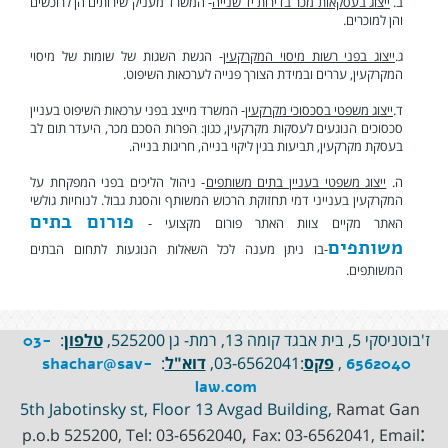
ב.
ייצוג בעסקאות מכר בדירות יד שנייה
- המשרד מעניק שירותים הן לרוכשים
והן למוכרים.
ג.
ייצוג בפני רשות מיסוי המקרקעין
- הגשת השגות של שומות של מיסוי
המקרקעין, עררים ובמידת הצורך פנייה לערכאות השיפוט.
ד.
ייצוג משפטי בסכסוכי מקרקעין
- המשרד מייצג בפני ערכאות השיפוט בעניין
סכסוכים הנוגעים לעסקות מקרקעין, כגון: הפרות הסכם מכר, היעדר תום לב
בעסקת מקרקעין, תביעות בגין ליקוי בנייה, חריגות בנייה.
ה.
ייצוג משפטי בעניין בתים משותפים
- ניהול הליכים בפני המפקחת על
המקרקעין בענייני דמי תחזוקת הרכוש המשותף והסגת גבול. לנוחיות גולשי
פורום בתים
האתר מקיים צוות האתר פורום מקצועי -
משותפים
-בו ניתן מענה לכל השאלות הנוגעות לתחום הבתים
המשותפים.
ז'בוטניסקי 5, בית אבגד קומה 13, רמת- גן 525200,
טלפון
:
03-
,
פקס
:03-6562041,
דוא"ל
:
shachar@sav-
6562040
law.com
Ramat Gan
5th Jabotinsky st, Floor 13 Avgad Building,
,
:
p.o.b 525200, Tel:
03-6562040
Fax: 03-6562041, Email