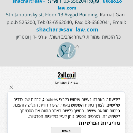
,
פקס
:03-6562041,
דוא"ל
:
shachar@sav-
6562040
law.com
Ramat Gan
5th Jabotinsky st, Floor 13 Avgad Building,
,
:
p.o.b 525200, Tel:
03-6562040
Fax: 03-6562041, Email
shachar@sav-law.com
כל הזכויות שמורות לשחר ארביב ושות', עורכי -דין ונוטריון
בניית אתרים
לידיעתך, באתרנו נעשה שימוש בקבצי Cookies, לרבות של צדדים
שלישיים, לצורך ניתוח השימוש באתר, שיפור חוויית הגלישה והצגת
פרסום מותאם אישית. המשך גלישה באתר מהווה את הסכמתך
לשימוש זה. לפרטים נוספים ניתן לעיין במדיניות הפרטיות.
מדיניות הפרטיות
מאשר