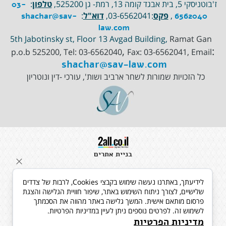
ז'בוטניסקי 5, בית אבגד קומה 13, רמת- גן 525200,
טלפון
:
03-
,
פקס
:03-6562041,
דוא"ל
:
shachar@sav-
6562040
law.com
Ramat Gan
5th Jabotinsky st, Floor 13 Avgad Building,
,
:
p.o.b 525200, Tel:
03-6562040
Fax: 03-6562041, Email
shachar@sav-law.com
כל הזכויות שמורות לשחר ארביב ושות', עורכי -דין ונוטריון
בניית אתרים
לידיעתך, באתרנו נעשה שימוש בקבצי Cookies, לרבות של צדדים
שלישיים, לצורך ניתוח השימוש באתר, שיפור חוויית הגלישה והצגת
פרסום מותאם אישית. המשך גלישה באתר מהווה את הסכמתך
לשימוש זה. לפרטים נוספים ניתן לעיין במדיניות הפרטיות.
מדיניות הפרטיות