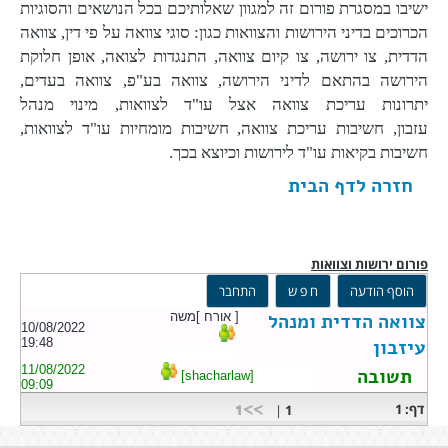
ישיבו במסגרת פורום זה למגוון שאלותיכם בכל הנושאים והסוגיות
הכרוכים בדיני הירושות והצוואות כגון: סוגי צוואה על פי דין, צוואה
הדדית, צו ירושה, צו קיום צוואה, התנגדות לצואה, אופן חלוקת
הירושה בהתאם לדיני הירושה, צוואה בע"פ, צוואה בעדים,
יתרונות עריכת צוואה אצל עו"ד לצוואות, מינוי מנהל
עזבון, חשיבות עריכת צוואה, חשיבות מומחיות עו"ד לצוואות,
חשיבות בקיאות עו"ד לירושות וכיוצא בכך.
חזרה לדף הבית
פורום ירושות וצוואות
צוואה הדדית ומנהל
[ אורח ]משה
10/08/2022
עיזבון
19:48
11/08/2022
תשובה
[shacharlaw]
09:09
>>1
דף: 1
|
1